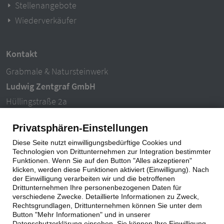
Stellenangebote
Wiederverkäufer
Kontakt
Grabmale & Natursteinwerk
Ludwig Zentgraf GmbH
Hüllingstraße 2a
63846 Laufach-Hain
Privatsphären-Einstellungen
Tel.: 06093 – 996940
Diese Seite nutzt einwilligungsbedürftige Cookies und
E-Mail: info@ludwigzentgraf.de
Technologien von Drittunternehmen zur Integration bestimmter
Funktionen. Wenn Sie auf den Button "Alles akzeptieren"
klicken, werden diese Funktionen aktiviert (Einwilligung). Nach
Impressum
|
Datenschutz
der Einwilligung verarbeiten wir und die betroffenen
Drittunternehmen Ihre personenbezogenen Daten für
verschiedene Zwecke. Detaillierte Informationen zu Zweck,
Rechtsgrundlagen, Drittunternehmen können Sie unter dem
Button "Mehr Informationen" und in unserer
Datenschutzerklärung einsehen. Sie können Ihre Einwilligung