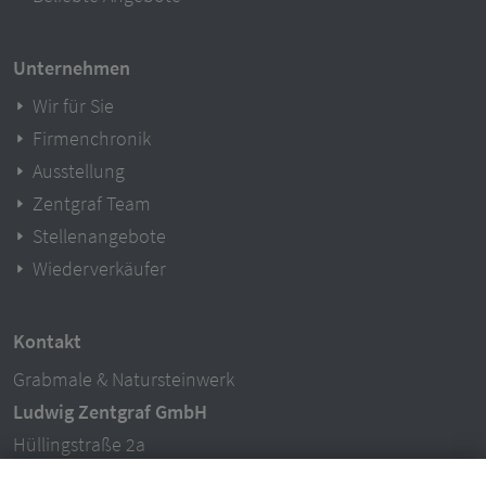
Unternehmen
Wir für Sie
Firmenchronik
Ausstellung
Zentgraf Team
Stellenangebote
Wiederverkäufer
Kontakt
Grabmale & Natursteinwerk
Ludwig Zentgraf GmbH
Hüllingstraße 2a
63846 Laufach-Hain