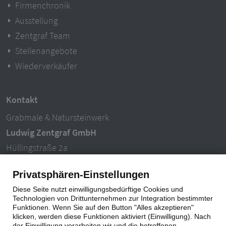
Firmenchronik
Ausstellung
Zentgraf Team
Stellenangebote
Wiederverkäufer
Kontakt
Grabmale & Natursteinwerk
Ludwig Zentgraf GmbH
Hüllingstraße 2a
63846 Laufach-Hain
Privatsphären-Einstellungen
Tel.: 06093 – 996940
Diese Seite nutzt einwilligungsbedürftige Cookies und
E-Mail: info@ludwigzentgraf.de
Technologien von Drittunternehmen zur Integration bestimmter
Funktionen. Wenn Sie auf den Button "Alles akzeptieren"
klicken, werden diese Funktionen aktiviert (Einwilligung). Nach
Impressum
|
Datenschutz
der Einwilligung verarbeiten wir und die betroffenen