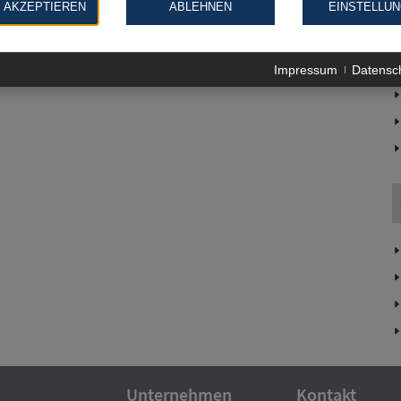
 AKZEPTIEREN
ABLEHNEN
EINSTELLU
am Main (4)
Neu-Isenburg (3)
 (2)
Rodgau (7)
Impressum
Datensc
Unternehmen
Kontakt