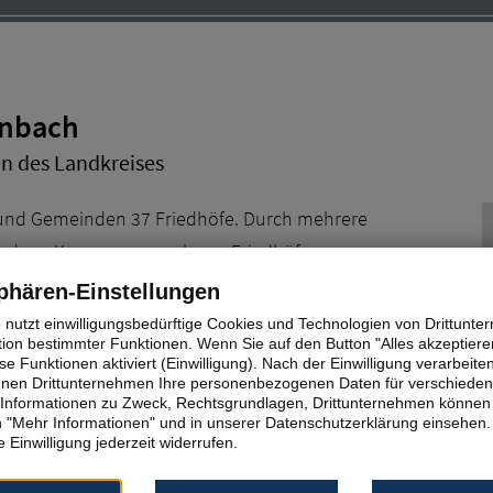
enbach
n des Landkreises
 und Gemeinden 37 Friedhöfe. Durch mehrere
chiedene Kommunen mehrere Friedhöfe.
V
phären-Einstellungen
u
e nutzt einwilligungsbedürftige Cookies und Technologien von Drittunt
tion bestimmter Funktionen. Wenn Sie auf den Button "Alles akzeptieren
G
e Funktionen aktiviert (Einwilligung). Nach der Einwilligung verarbeite
T
fenen Drittunternehmen Ihre personenbezogenen Daten für verschiede
te Informationen zu Zweck, Rechtsgrundlagen, Drittunternehmen können 
5)
Egelsbach (1)
 "Mehr Informationen" und in unserer Datenschutzerklärung einsehen.
 Einwilligung jederzeit widerrufen.
amm (2)
Langen (1)