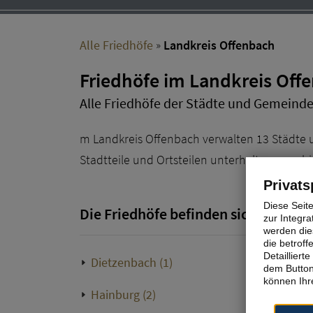
Alle Friedhöfe
»
Landkreis Offenbach
Friedhöfe im Landkreis Off
Alle Friedhöfe der Städte und Gemeinde
m Landkreis Offenbach verwalten 13 Städte
Stadtteile und Ortsteilen unterhalten vers
Privats
Diese Seit
Die Friedhöfe befinden sich in:
zur Integra
werden dies
die betrof
Detaillier
Dietzenbach (1)
Dreieich (
dem Button
können Ihre
Hainburg (2)
Heusenst