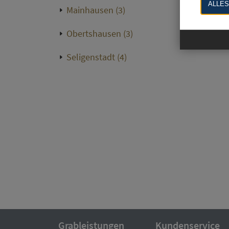
ALLES
Mainhausen (3)
Mühlheim 
Obertshausen (3)
Rödermark
Seligenstadt (4)
Grableistungen
Kundenservice