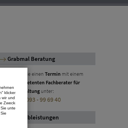
Grabmal Beratung
ereinbaren Sie einen
Termin
mit einem
nserer
kompetenten Fachberater für
ernehmen
rabmalgestaltung
unter:
" klicken,
n wir und
elefon:
06093 - 99 69 40
ne Zwecke.
Sie unter
 Sie
Alle Grableistungen