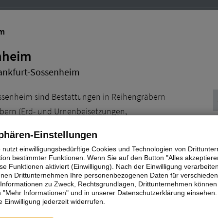
im
enheim
rankfurt-Sossenheim
ossenheim sind Bestattungen in Reihengräbern
bern (Erd- und Urnenbeisetzungen,
V
phären-Einstellungen
u
e nutzt einwilligungsbedürftige Cookies und Technologien von Drittunt
G
tion bestimmter Funktionen. Wenn Sie auf den Button "Alles akzeptieren
im
e Funktionen aktiviert (Einwilligung). Nach der Einwilligung verarbeite
T
fenen Drittunternehmen Ihre personenbezogenen Daten für verschiede
te Informationen zu Zweck, Rechtsgrundlagen, Drittunternehmen können 
 "Mehr Informationen" und in unserer Datenschutzerklärung einsehen.
ossenheim
 Einwilligung jederzeit widerrufen.
raße 54