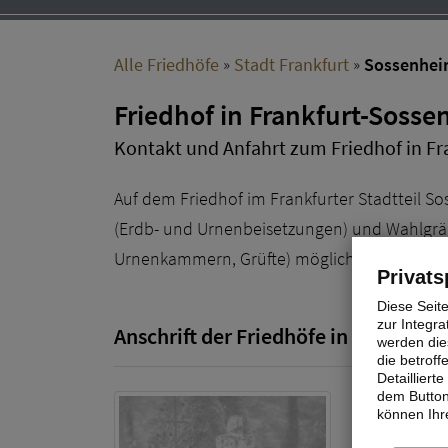
Alle Friedhöfe
»
Stadt Frankfurt
»
Sossenhe
Friedhof in Frankfurt-Soss
Kontakt und Anfahrt zum Friedhof in F
Auf dem Friedhof im Frankfurter Stadtteil S
(Erdb- und Urnenbeisetzungen) und Wahlgrä
Urnenkammern, Grüfte) möglich.
Privats
Diese Seit
zur Integra
Anschrift der Friedhöfe in Sossenhe
werden dies
die betrof
Detaillier
dem Button
Friedhof S
können Ihre
Siegener St