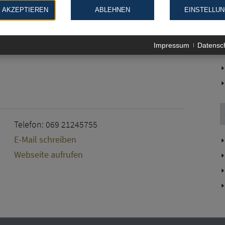
furt am Main
 AKZEPTIEREN
ABLEHNEN
EINSTELLU
Impressum
Datensc
Telefon: 069 21245755
E-Mail schreiben
Webseite aufrufen