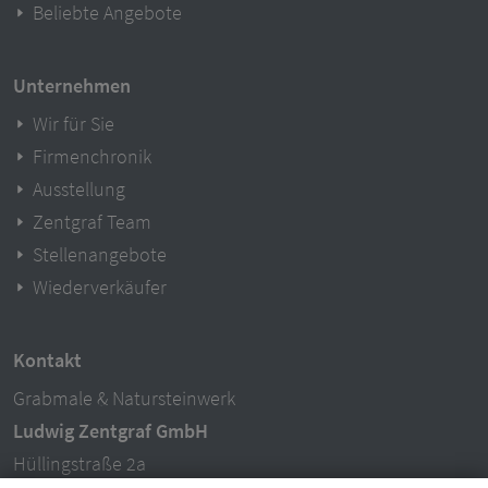
Beliebte Angebote
Unternehmen
Wir für Sie
Firmenchronik
Ausstellung
Zentgraf Team
Stellenangebote
Wiederverkäufer
Kontakt
Grabmale & Natursteinwerk
Ludwig Zentgraf GmbH
Hüllingstraße 2a