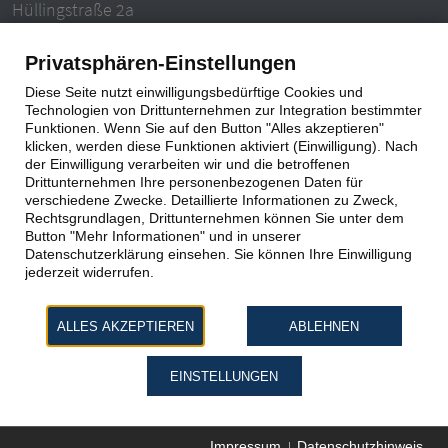
Hüllingstraße 2a
63846 Laufach-Hain
Privatsphären-Einstellungen
Tel.: 06093 – 996940
Diese Seite nutzt einwilligungsbedürftige Cookies und
E-Mail: info@ludwigzentgraf.de
Technologien von Drittunternehmen zur Integration bestimmter
Funktionen. Wenn Sie auf den Button "Alles akzeptieren"
klicken, werden diese Funktionen aktiviert (Einwilligung). Nach
Impressum
|
Datenschutz
der Einwilligung verarbeiten wir und die betroffenen
Drittunternehmen Ihre personenbezogenen Daten für
verschiedene Zwecke. Detaillierte Informationen zu Zweck,
Rechtsgrundlagen, Drittunternehmen können Sie unter dem
Button "Mehr Informationen" und in unserer
Datenschutzerklärung einsehen. Sie können Ihre Einwilligung
jederzeit widerrufen.
ALLES AKZEPTIEREN
ABLEHNEN
EINSTELLUNGEN
Impressum
Datenschutzhinweis