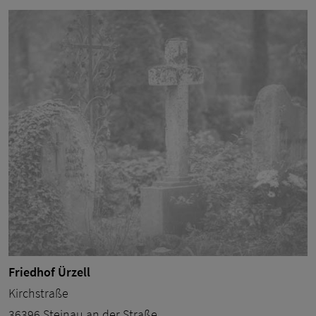
Friedhof Ürzell
Kirchstraße
36396 Steinau an der Straße