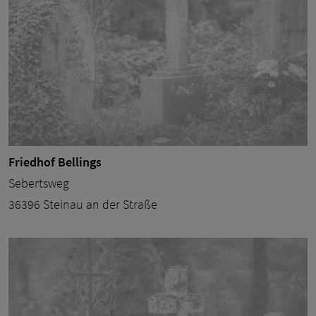
Friedhof Bellings
Sebertsweg
36396 Steinau an der Straße