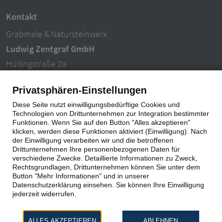
Kontakt
Grabmale & Natursteinwerk
Ludwig Zentgraf GmbH
Hüllingstraße 2a
63846 Laufach-Hain
Privatsphären-Einstellungen
Tel.: 06093 – 996940
Diese Seite nutzt einwilligungsbedürftige Cookies und
E-Mail: info@ludwigzentgraf.de
Technologien von Drittunternehmen zur Integration bestimmter
Funktionen. Wenn Sie auf den Button "Alles akzeptieren"
klicken, werden diese Funktionen aktiviert (Einwilligung). Nach
Impressum
|
Datenschutz
der Einwilligung verarbeiten wir und die betroffenen
Drittunternehmen Ihre personenbezogenen Daten für
verschiedene Zwecke. Detaillierte Informationen zu Zweck,
Rechtsgrundlagen, Drittunternehmen können Sie unter dem
Button "Mehr Informationen" und in unserer
Datenschutzerklärung einsehen. Sie können Ihre Einwilligung
jederzeit widerrufen.
ALLES AKZEPTIEREN
ABLEHNEN