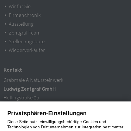
Wir für Sie
Firmenchronik
Ausstellung
Zentgraf Team
Stellenangebote
Wiederverkäufer
Kontakt
Grabmale & Natursteinwerk
Ludwig Zentgraf GmbH
Hüllingstraße 2a
63846 Laufach-Hain
Privatsphären-Einstellungen
Tel.: 06093 – 996940
Diese Seite nutzt einwilligungsbedürftige Cookies und
E-Mail: info@ludwigzentgraf.de
Technologien von Drittunternehmen zur Integration bestimmter