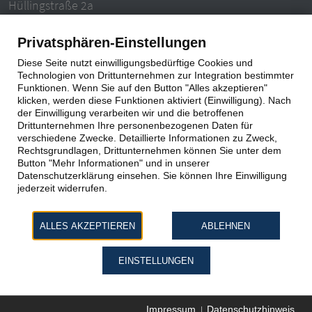
Hüllingstraße 2a
63846 Laufach-Hain
Privatsphären-Einstellungen
Tel.: 06093 – 996940
Diese Seite nutzt einwilligungsbedürftige Cookies und
E-Mail: info@ludwigzentgraf.de
Technologien von Drittunternehmen zur Integration bestimmter
Funktionen. Wenn Sie auf den Button "Alles akzeptieren"
klicken, werden diese Funktionen aktiviert (Einwilligung). Nach
Impressum
|
Datenschutz
der Einwilligung verarbeiten wir und die betroffenen
Drittunternehmen Ihre personenbezogenen Daten für
verschiedene Zwecke. Detaillierte Informationen zu Zweck,
Rechtsgrundlagen, Drittunternehmen können Sie unter dem
Button "Mehr Informationen" und in unserer
Datenschutzerklärung einsehen. Sie können Ihre Einwilligung
jederzeit widerrufen.
ALLES AKZEPTIEREN
ABLEHNEN
EINSTELLUNGEN
Impressum
Datenschutzhinweis