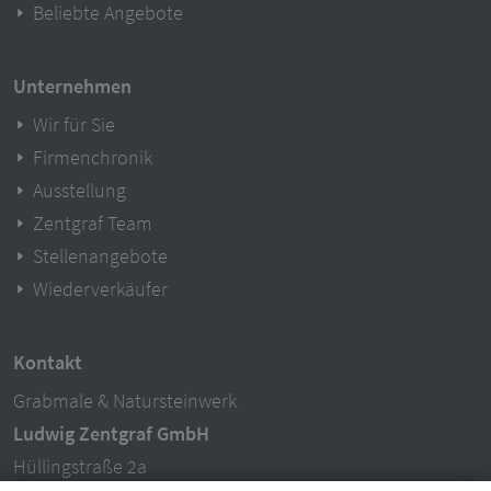
Beliebte Angebote
Unternehmen
Wir für Sie
Firmenchronik
Ausstellung
Zentgraf Team
Stellenangebote
Wiederverkäufer
Kontakt
Grabmale & Natursteinwerk
Ludwig Zentgraf GmbH
Hüllingstraße 2a