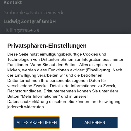
Kontakt
Grabmale & Natursteinwerk
Ludwig Zentgraf GmbH
Hüllingstraße 2a
63846 Laufach-Hain
Privatsphären-Einstellungen
Tel.: 06093 – 996940
Diese Seite nutzt einwilligungsbedürftige Cookies und
E-Mail: info@ludwigzentgraf.de
Technologien von Drittunternehmen zur Integration bestimmter
Funktionen. Wenn Sie auf den Button "Alles akzeptieren"
klicken, werden diese Funktionen aktiviert (Einwilligung). Nach
Impressum
|
Datenschutz
der Einwilligung verarbeiten wir und die betroffenen
Drittunternehmen Ihre personenbezogenen Daten für
verschiedene Zwecke. Detaillierte Informationen zu Zweck,
Rechtsgrundlagen, Drittunternehmen können Sie unter dem
Button "Mehr Informationen" und in unserer
Datenschutzerklärung einsehen. Sie können Ihre Einwilligung
jederzeit widerrufen.
ALLES AKZEPTIEREN
ABLEHNEN