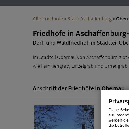
Alle Friedhöfe
»
Stadt Aschaffenburg
»
Ober
Friedhöfe in Aschaffenbur
Dorf- und Waldfriedhof im Stadtteil Ob
Im Stadteil Obernau von Aschaffenburg gibt e
wie Familiengrab, Einzelgrab und Urnengrab
Anschrift der Friedhöfe in Obernau
Privats
Waldfriedh
Diese Seit
zur Integra
Bahnhofstra
werden dies
63743 Ascha
die betrof