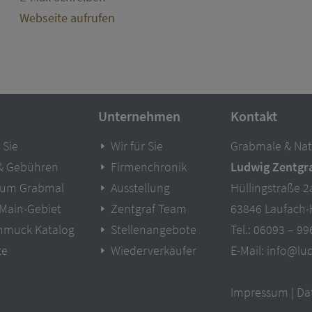
Webseite aufrufen
Unternehmen
Kontakt
 Sie
Wir für Sie
Grabmale & Nat
 & Gebühren
Firmenchronik
Ludwig Zentgr
zum Grabmal
Ausstellung
Hüllingstraße 2
-Main-Gebiet
Zentgraf Team
63846 Laufach-
hmuck Katalog
Stellenangebote
Tel.: 06093 – 9
te
Wiederverkäufer
E-Mail: info@lu
Impressum
|
Da