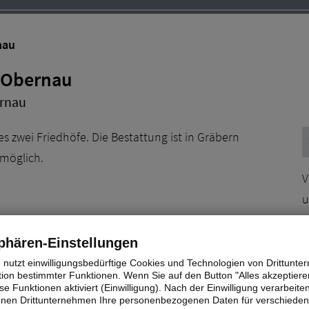
nau
g-Obernau
ernau
s zwei Friedhöfe. Die Bestattung ist in Gräbern
 möglich.
V
u
G
T
phären-Einstellungen
of Obernau
e nutzt einwilligungsbedürftige Cookies und Technologien von Drittunt
tion bestimmter Funktionen. Wenn Sie auf den Button "Alles akzeptieren
ße 80
e Funktionen aktiviert (Einwilligung). Nach der Einwilligung verarbeite
ffenburg
fenen Drittunternehmen Ihre personenbezogenen Daten für verschiede