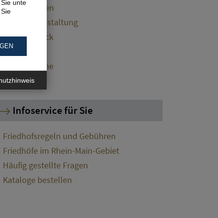
Sie unter
Grabmalarten
 Sie
Grabsteingestaltung
Grabschmuck
NGEN
Grabservice
Gedenksteine
Tiergräber
hutzhinweis
Infoservice für Sie
Friedhofsregeln und Gebühren
Friedhöfe im Rhein-Main-Gebiet
Häufig gestellte Fragen
Kataloge bestellen