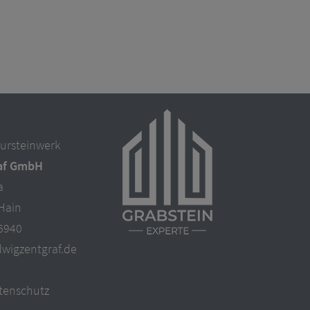
ursteinwerk
af GmbH
a
Hain
96940
dwigzentgraf.de
tenschutz