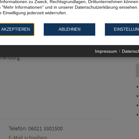
te Informationen zu Zweck, Rechtsgrundlagen, Drittunternehmen können 
 "Mehr Informationen" und in unserer Datenschutzerklärung einsehen.
 Einwilligung jederzeit widerrufen.
 AKZEPTIEREN
ABLEHNEN
EINSTELLU
f Obernau
se 12
Impressum
Datensc
ffenburg
Telefon: 06021 3301500
E-Mail schreiben