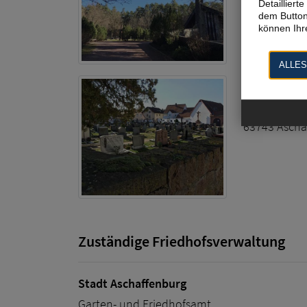
Detaillier
dem Button
können Ihre
ALLES
Dorffriedho
Kirchhofgas
63743 Ascha
Zuständige Friedhofsverwaltung
Stadt Aschaffenburg
Garten- und Friedhofsamt