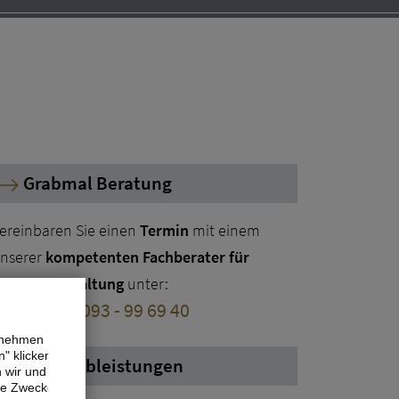
Grabmal Beratung
ereinbaren Sie einen
Termin
mit einem
nserer
kompetenten Fachberater für
rabmalgestaltung
unter:
elefon:
06093 - 99 69 40
ernehmen
" klicken,
Alle Grableistungen
n wir und
ne Zwecke.