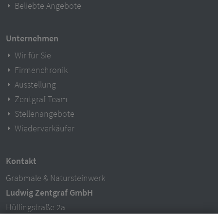
Beliebte Angebote
Unternehmen
Wir für Sie
Firmenchronik
Ausstellung
Zentgraf Team
Stellenangebote
Wiederverkäufer
Kontakt
Grabmale & Natursteinwerk
Ludwig Zentgraf GmbH
Hüllingstraße 2a