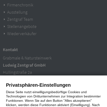
Firmenchronik
Ausstellung
Zentgraf Team
Stellenangebote
Wiederverkäufer
Kontakt
Grabmale & Natursteinwerk
Ludwig Zentgraf GmbH
Hüllingstraße 2a
63846 Laufach-Hain
Privatsphären-Einstellungen
Tel.: 06093 – 996940
Diese Seite nutzt einwilligungsbedürftige Cookies und
E-Mail: info@ludwigzentgraf.de
Technologien von Drittunternehmen zur Integration bestimmter
Funktionen. Wenn Sie auf den Button "Alles akzeptieren"
klicken, werden diese Funktionen aktiviert (Einwilligung). Nach