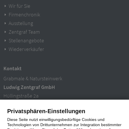
Wir für Sie
Firmenchronik
Ausstellung
Zentgraf Team
Stellenangebote
Wiederverkäufer
Kontakt
Grabmale & Natursteinwerk
Ludwig Zentgraf GmbH
Hüllingstraße 2a
63846 Laufach-Hain
Privatsphären-Einstellungen
Tel.: 06093 – 996940
Diese Seite nutzt einwilligungsbedürftige Cookies und
E-Mail: info@ludwigzentgraf.de
Technologien von Drittunternehmen zur Integration bestimmter