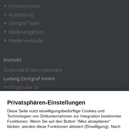
Firmenchronik
Ausstellung
Zentgraf Team
Stellenangebote
Wiederverkäufer
Kontakt
Grabmale & Natursteinwerk
Ludwig Zentgraf GmbH
Hüllingstraße 2a
63846 Laufach-Hain
Privatsphären-Einstellungen
Tel.: 06093 – 996940
Diese Seite nutzt einwilligungsbedürftige Cookies und
E-Mail: info@ludwigzentgraf.de
Technologien von Drittunternehmen zur Integration bestimmter
Funktionen. Wenn Sie auf den Button "Alles akzeptieren"
klicken, werden diese Funktionen aktiviert (Einwilligung). Nach