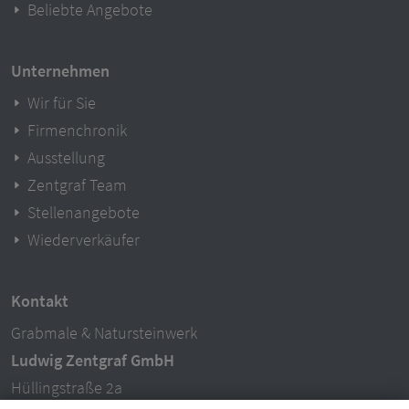
Beliebte Angebote
Unternehmen
Wir für Sie
Firmenchronik
Ausstellung
Zentgraf Team
Stellenangebote
Wiederverkäufer
Kontakt
Grabmale & Natursteinwerk
Ludwig Zentgraf GmbH
Hüllingstraße 2a