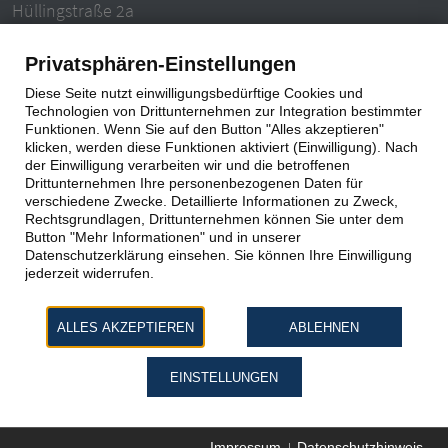
Hüllingstraße 2a
63846 Laufach-Hain
Privatsphären-Einstellungen
Tel.: 06093 – 996940
Diese Seite nutzt einwilligungsbedürftige Cookies und
E-Mail: info@ludwigzentgraf.de
Technologien von Drittunternehmen zur Integration bestimmter
Funktionen. Wenn Sie auf den Button "Alles akzeptieren"
klicken, werden diese Funktionen aktiviert (Einwilligung). Nach
Impressum
|
Datenschutz
der Einwilligung verarbeiten wir und die betroffenen
Drittunternehmen Ihre personenbezogenen Daten für
verschiedene Zwecke. Detaillierte Informationen zu Zweck,
Rechtsgrundlagen, Drittunternehmen können Sie unter dem
Button "Mehr Informationen" und in unserer
Datenschutzerklärung einsehen. Sie können Ihre Einwilligung
jederzeit widerrufen.
ALLES AKZEPTIEREN
ABLEHNEN
EINSTELLUNGEN
Impressum
Datenschutzhinweis