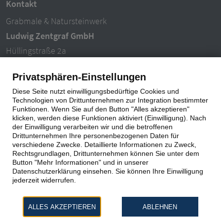
Kontakt
Grabmale & Natursteinwerk
Ludwig Zentgraf GmbH
Hüllingstraße 2a
63846 Laufach-Hain
Privatsphären-Einstellungen
Tel.: 06093 – 996940
Diese Seite nutzt einwilligungsbedürftige Cookies und
E-Mail: info@ludwigzentgraf.de
Technologien von Drittunternehmen zur Integration bestimmter
Funktionen. Wenn Sie auf den Button "Alles akzeptieren"
klicken, werden diese Funktionen aktiviert (Einwilligung). Nach
Impressum
|
Datenschutz
der Einwilligung verarbeiten wir und die betroffenen
Drittunternehmen Ihre personenbezogenen Daten für
verschiedene Zwecke. Detaillierte Informationen zu Zweck,
Rechtsgrundlagen, Drittunternehmen können Sie unter dem
Button "Mehr Informationen" und in unserer
Datenschutzerklärung einsehen. Sie können Ihre Einwilligung
jederzeit widerrufen.
ALLES AKZEPTIEREN
ABLEHNEN